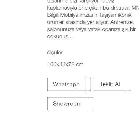
tasarımla sizi karşılıyor. Ceviz
kaplamasıyla öne çıkan bu dresuar, M
Bilgili Mobilya imzasını taşıyan ikonik
ürünler arasında yer alıyor. Antrenize,
salonunuza veya yatak odanıza şık bir
dokunuş...
ölçüler
160x38x72 cm
Teklif Al
Whatsapp
Showroom