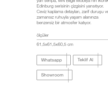
yan sehpa, MN Bilgili Mobilya’nın ikoni
Edinburg serisinin çizgisini yansıtıyor.
Ceviz kaplama detayları, zarif duruşu v
zamansız ruhuyla yaşam alanınıza
benzersiz bir atmosfer katıyor.
ölçüler
61,5x61,5x60,5 cm
Teklif Al
Whatsapp
Showroom